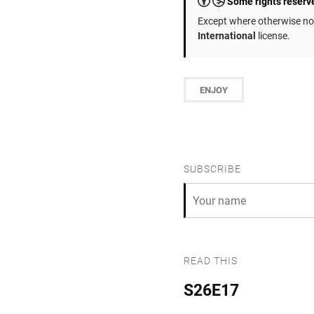
Some rights reserv
Except where otherwise not
International
license.
ENJOY
SUBSCRIBE
READ THIS
S26E17