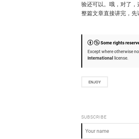
验还可以。哦，对了，
整篇文章直接讲完，先
Some rights reserv
Except where otherwise not
International
license.
ENJOY
SUBSCRIBE