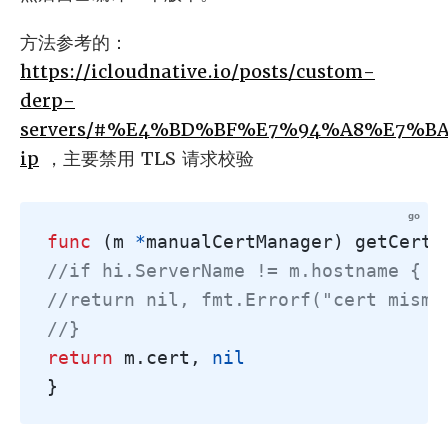
方法参考的：
https://icloudnative.io/posts/custom-
derp-
servers/#%E4%BD%BF%E7%94%A8%E7%B
ip
，主要禁用 TLS 请求校验
func
(
m
*
manualCertManager
)
getCerti
//if hi.ServerName != m.hostname {
//return nil, fmt.Errorf("cert misma
//}
return
m
.
cert
,
nil
}