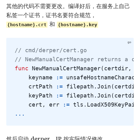
其他的代码不需要更改。编译好后，在服务上自己
私签一个证书，证书名要符合规范，
和
{hostname}.crt
{hostname}.key
// cmd/derper/cert.go
// NewManualCertManager returns a ce
func
NewManualCertManager
(
certdir
,
h
keyname
:=
unsafeHostnameCharact
crtPath
:=
filepath
.
Join
(
certdir
keyPath
:=
filepath
.
Join
(
certdir
cert
,
err
:=
tls
.
LoadX509KeyPair
...
然后启动 derper，IP 按实际情况修改