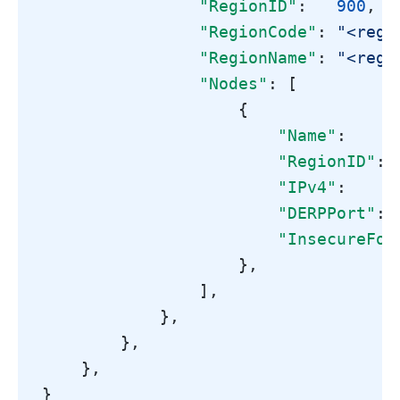
"RegionID"
:
900
,
/
"RegionCode"
:
"<regi
"RegionName"
:
"<regi
"Nodes"
:
[
{
"Name"
:
"RegionID"
:
"IPv4"
:
"DERPPort"
:
"InsecureFor
},
],
},
},
},
}