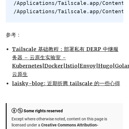
参考：
Tailscale 基础教程：部署私有 DERP 中继服
务器 – 云原生实验室 -
Kubernetes|Docker|Istio|Envoy|Hugo|Gola
云原生
laisky-blog: 近期折腾 tailscale 的一些心得
Some rights reserved
Except where otherwise noted, content on this page is
licensed under a
Creative Commons Attribution-