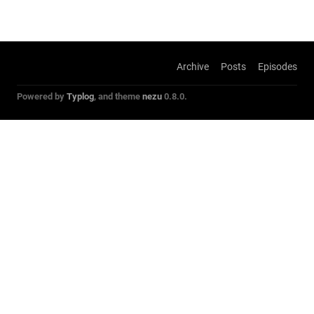
Archive
Posts
Episodes
Powered by
Typlog
, and theme
nezu
0.8.0.