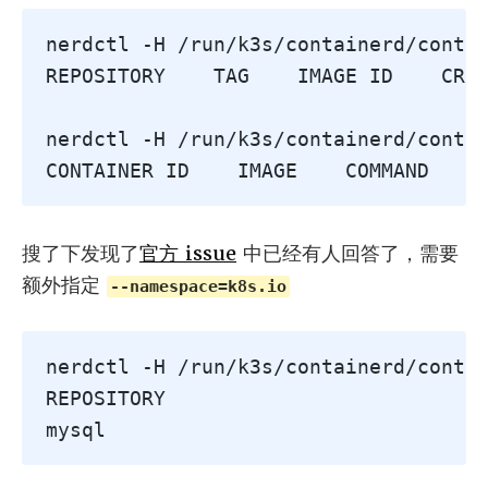
nerdctl -H /run/k3s/containerd/contai
REPOSITORY    TAG    IMAGE ID    CREA
nerdctl -H /run/k3s/containerd/contai
CONTAINER ID    IMAGE    COMMAND    
搜了下发现了
官方 issue
中已经有人回答了，需要
额外指定
--namespace=k8s.io
nerdctl -H /run/k3s/containerd/contai
REPOSITORY                           
mysql                               