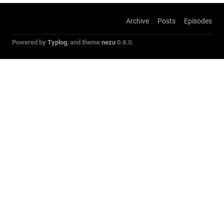
Archive
Posts
Episodes
Powered by
Typlog
, and theme
nezu
0.8.0.