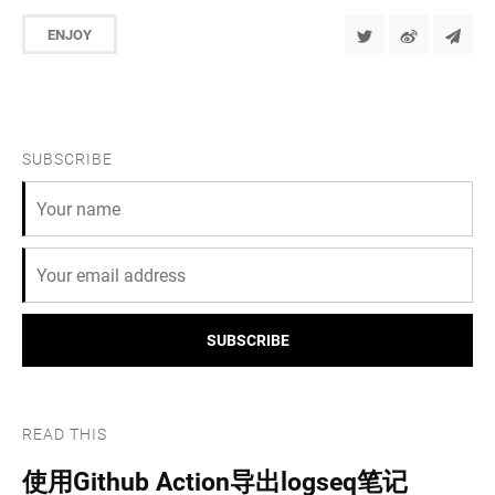
ENJOY
SUBSCRIBE
SUBSCRIBE
READ THIS
使用Github Action导出logseq笔记