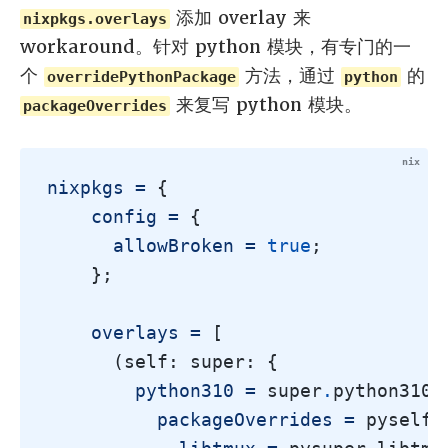
添加 overlay 来
nixpkgs.overlays
workaround。针对 python 模块，有专门的一
个
方法，通过
的
overridePythonPackage
python
来复写 python 模块。
packageOverrides
nixpkgs =
{
config =
{
allowBroken =
true
;
};
overlays =
[
(
self
:
 super
:
{
python310 =
 super
.
python310
.
packageOverrides =
 pyself
: