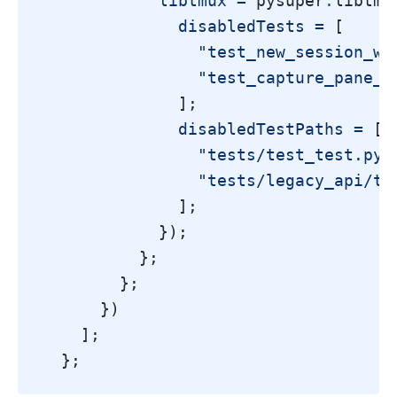
libtmux =
 pysuper
.
libtmu
disabledTests =
[
"test_new_session_wi
"test_capture_pane_s
];
disabledTestPaths =
[
"tests/test_test.py"
"tests/legacy_api/te
];
});
};
};
})
];
};