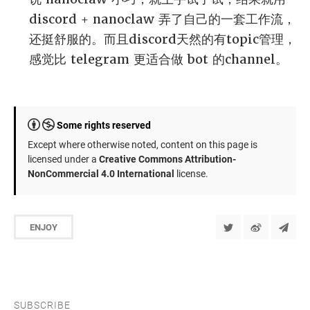
discord + nanoclaw 弄了自己的一套工作流，
还挺舒服的。而且discord天然的有topic管理，
感觉比 telegram 更适合做 bot 的channel。
Some rights reserved
Except where otherwise noted, content on this page is
licensed under a
Creative Commons Attribution-
NonCommercial 4.0 International
license.
ENJOY
SUBSCRIBE