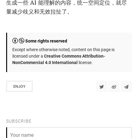
生成一些 AI 能理解的内容，统一空间定位，就尽
量减少歧义和无效拉扯了。
Some rights reserved
Except where otherwise noted, content on this page is
licensed under a
Creative Commons Attribution-
NonCommercial 4.0 International
license.
ENJOY
SUBSCRIBE