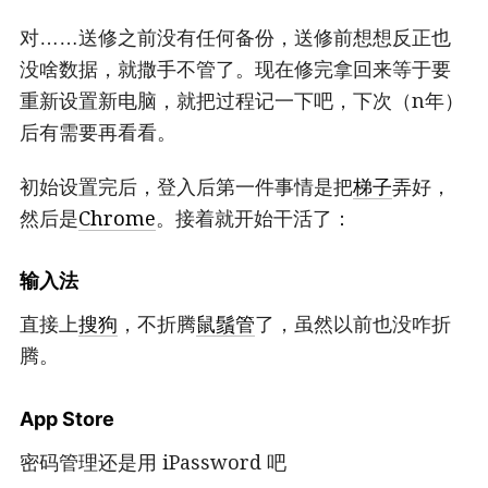
对……送修之前没有任何备份，送修前想想反正也
没啥数据，就撒手不管了。现在修完拿回来等于要
重新设置新电脑，就把过程记一下吧，下次（n年）
后有需要再看看。
初始设置完后，登入后第一件事情是把
梯子
弄好，
然后是
Chrome
。接着就开始干活了：
输入法
直接上
搜狗
，不折腾
鼠鬚管
了，虽然以前也没咋折
腾。
App Store
密码管理还是用 iPassword 吧