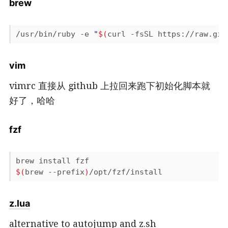
brew
/usr/bin/ruby -e 
"
$(
curl -fsSL https://raw.git
vim
vimrc 直接从 github 上拉回来跑下初始化脚本就
好了，哈哈
fzf
$(
brew --prefix
)
z.lua
alternative to autojump and z.sh