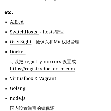
etc.
Alfred
SwitchHosts!
- hosts管理
OverSight
- 摄像头和Mic权限管理
Docker
可以把 registry-mirrors 设置成
https://registry.docker-cn.com
Virtualbox
&
Vagrant
Golang
node.js
国内设置淘宝的镜像源: